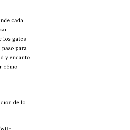
onde cada
 su
e los gatos
a paso para
ad y encanto
ir cómo
ación de lo
sito.