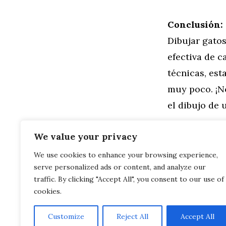
Conclusión:
Dibujar gatos
efectiva de c
técnicas, est
muy poco. ¡N
el dibujo de
Categorías
Familia
,
Gen
We value your privacy
Domina el art
We use cookies to enhance your browsing experience,
principiante
serve personalized ads or content, and analyze our
Pinceladas f
profesionales
traffic. By clicking "Accept All", you consent to our use of
cookies.
Customize
Reject All
Accept All