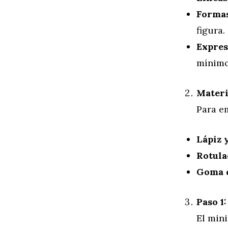
Formas
figura.
Expres
mínimos
Materi
Para e
Lápiz y
Rotula
Goma d
Paso 1
El min