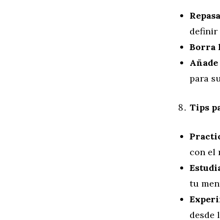
Repasa
definir
Borra 
Añade 
para s
Tips p
Practi
con el
Estudi
tu men
Experi
desde 