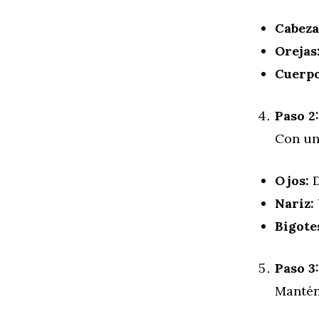
Cabeza
Orejas
Cuerpo
Paso 2
Con una
Ojos:
D
Nariz:
Bigote
Paso 3:
Mantén