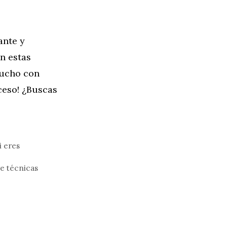
ante y
on estas
mucho con
ceso! ¿Buscas
i eres
re técnicas