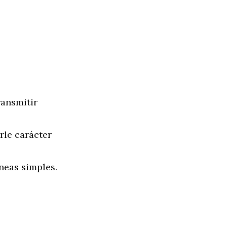
:
ransmitir
rle carácter
neas simples.