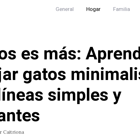
General
Hogar
Familia
s es más: Aprend
jar gatos minimali
líneas simples y
antes
or
Caitriona