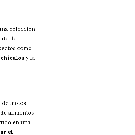
una colección
ento de
aspectos como
vehículos
y la
a de motos
 de alimentos
rtido en una
ar el