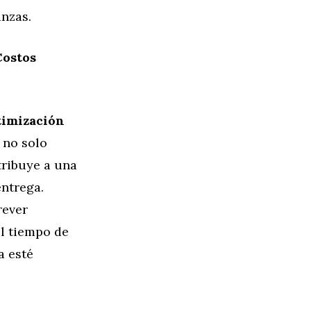
anzas.
Costos
timización
o no solo
tribuye a una
entrega.
rever
l tiempo de
a esté