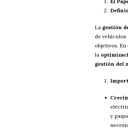
El Pap
Defini
La
gestión de
de vehículos 
objetivos. En
la
optimizac
gestión del
Import
Crecim
eléctr
y paque
necesi