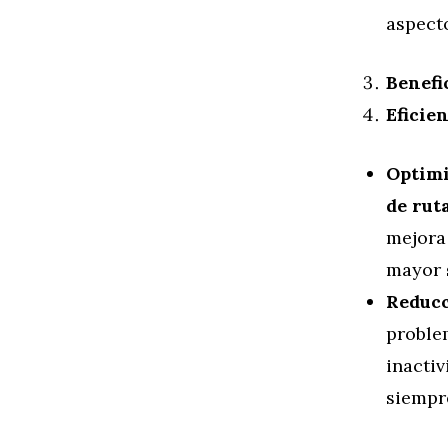
aspecto
Benefi
Eficie
Optimi
de rut
mejora 
mayor
Reducc
proble
inactiv
siempre