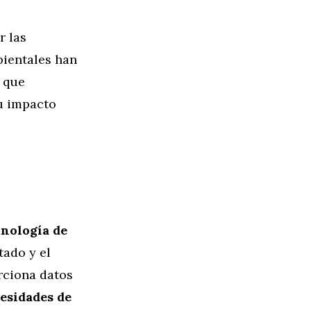
r las
bientales han
 que
su impacto
cnología de
tado y el
rciona datos
esidades de