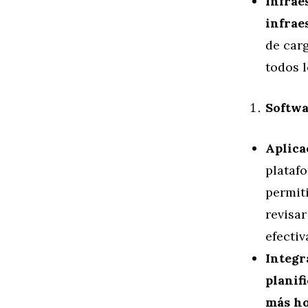
Infrae
infrae
de carg
todos l
Softwa
Aplica
plataf
permiti
revisar
efectiv
Integr
planif
más ho