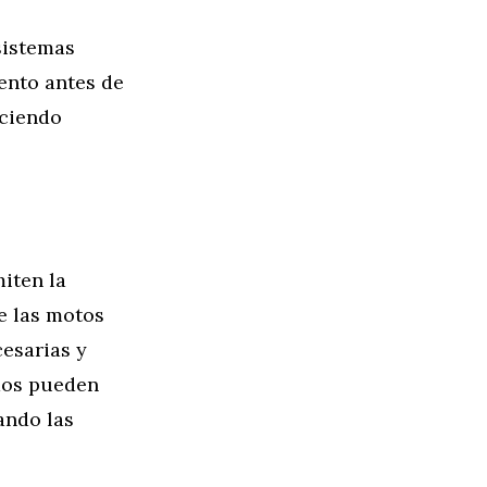
 sistemas
ento antes de
uciendo
iten la
e las motos
esarias y
dos pueden
ando las