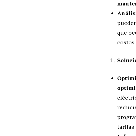
mante
Anális
pueden
que oc
costos
Soluci
Optimi
optimi
eléctr
reduci
progra
tarifas