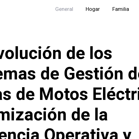
General
Hogar
Familia
volución de los
emas de Gestión d
as de Motos Eléctr
mización de la
iencia Operativa y