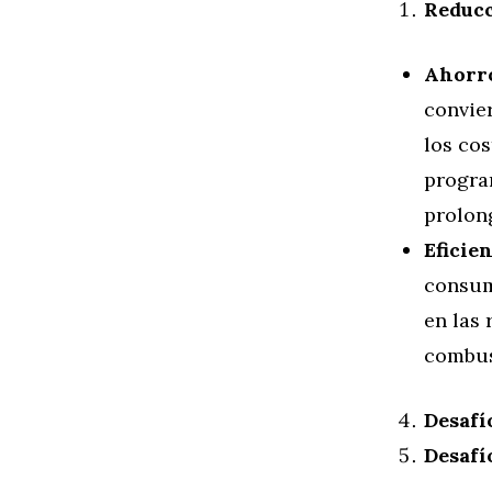
Reducc
Ahorr
convier
los cos
progra
prolong
Eficie
consum
en las 
combus
Desafí
Desafí