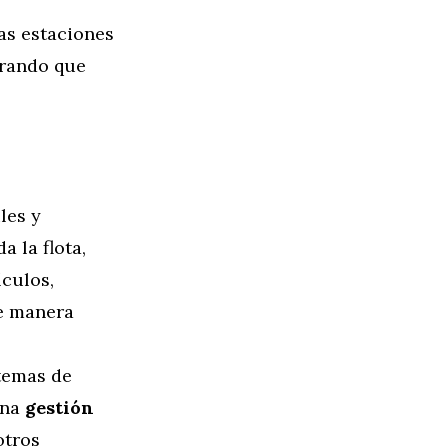
las estaciones
urando que
les y
a la flota,
ículos,
de manera
stemas de
una
gestión
otros