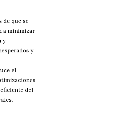
s de que se
n a minimizar
n y
nesperados y
duce el
ptimizaciones
eficiente del
ales.