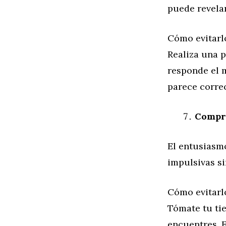
puede revelar
Cómo evitarl
Realiza una 
responde el m
parece correc
Compr
El entusiasm
impulsivas si
Cómo evitarl
Tómate tu ti
encuentres. E