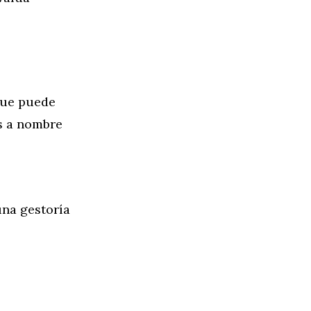
que puede
s a nombre
una gestoría