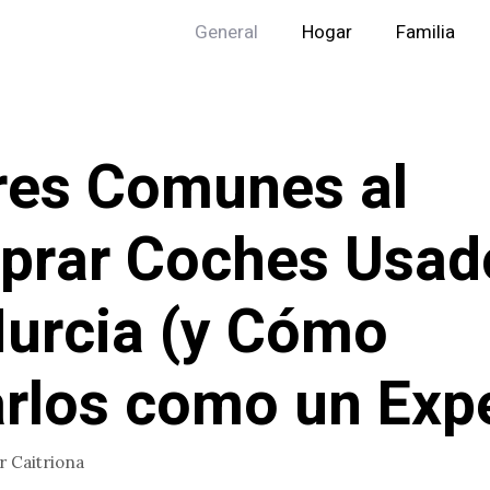
General
Hogar
Familia
res Comunes al
prar Coches Usad
urcia (y Cómo
arlos como un Exp
or
Caitriona