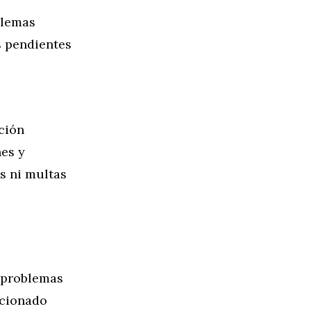
blemas
s pendientes
ción
nes y
es ni multas
r problemas
acionado