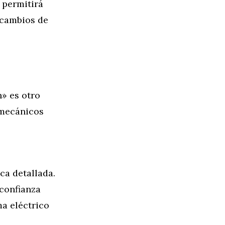
 permitirá
 cambios de
» es otro
 mecánicos
ca detallada.
 confianza
ma eléctrico