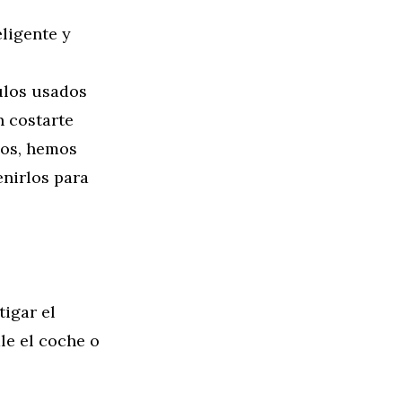
ligente y
ulos usados
n costarte
zos, hemos
nirlos para
igar el
le el coche o