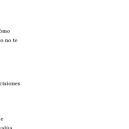
cómo
go no te
cisiones
ue
valúa