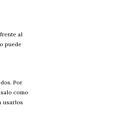
frente al
do puede
idos. Por
 úsalo como
a usarlos