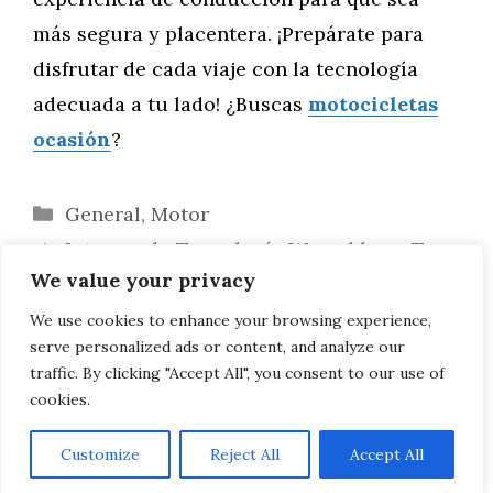
más segura y placentera. ¡Prepárate para
disfrutar de cada viaje con la tecnología
adecuada a tu lado! ¿Buscas
motocicletas
ocasión
?
Categorías
General
,
Motor
Integrando Tecnología Wearable en Tu
We value your privacy
Experiencia de Motociclismo
Los Accesorios Más Innovadores del Año
We use cookies to enhance your browsing experience,
serve personalized ads or content, and analyze our
para Motociclistas
traffic. By clicking "Accept All", you consent to our use of
cookies.
Customize
Reject All
Accept All
AVISO LEGAL, POLITICA DE PRIVACIDAD, COOKIES